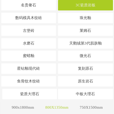
名贵奢石
3C瓷质岩板
数码模具木纹砖
珠光釉
古堡砖
莱姆石
水磨石
天鹅绒第3代肌肤釉
蜜蜡釉
微光石
星钻釉现代砖
复刻原石
鱼骨纹木纹砖
原生岩石
瓷质大理石
中板大理石
900x1800mm
800X1350mm
750X1500mm